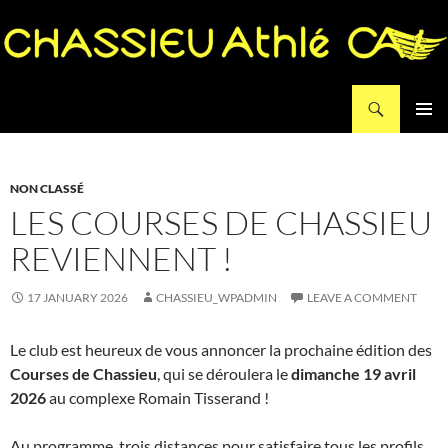
Search
Chassieu Athlé
SKIP
PRIMAR
TO
MENU
CONTENT
NON CLASSÉ
LES COURSES DE CHASSIEU
REVIENNENT !
17 JANUARY 2026
CHASSIEU_WPADMIN
LEAVE A COMMENT
Le club est heureux de vous annoncer la prochaine édition des
Courses de Chassieu
, qui se déroulera le
dimanche 19 avril
2026
au complexe Romain Tisserand !
Au programme, trois distances pour satisfaire tous les profils