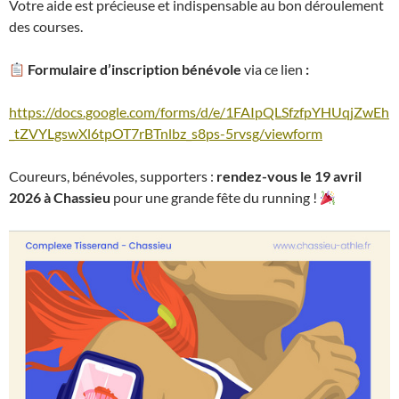
Votre aide est précieuse et indispensable au bon déroulement
des courses.
Formulaire d’inscription bénévole
via ce lien
:
https://docs.google.com/forms/d/e/1FAIpQLSfzfpYHUqjZwEh
_tZVYLgswXl6tpOT7rBTnlbz_s8ps-5rvsg/viewform
Coureurs, bénévoles, supporters :
rendez-vous le 19 avril
2026 à Chassieu
pour une grande fête du running !