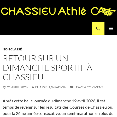
Search
Chassieu Athlé
SKIP
PRIMAR
TO
MENU
CONTENT
NON CLASSÉ
RETOUR SUR UN
DIMANCHE SPORTIF À
CHASSIEU
21 APRIL 2026
CHASSIEU_WPADMIN
LEAVE A COMMENT
Après cette belle journée du dimanche 19 avril 2026, il est
temps de revenir sur les résultats des Courses de Chassieu où,
pour la 2ème année consécutive, un semi-marathon en plus du