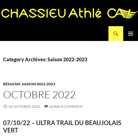
Search
Chassieu Athlé
SKIP
PRIMAR
TO
MENU
CONTENT
Category Archives: Saison 2022-2023
RÉSULTAT
,
SAISON 2022-2023
OCTOBRE 2022
10 OCTOBER 2022
LEAVE A COMMENT
07/10/22 – ULTRA TRAIL DU BEAUJOLAIS
VERT