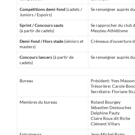
Compétitions demi-fond
(cadets /
Se renseigner auprès du
Juniors / Espoirs)
Sprint / Concours sauts
Se rapprocher du club 
(à partir de cadets)
Meyzieu Athlétisme
Demi-fond / Hors stade
(séniors et
Créneaux d’ouverture de
masters)
Concours lancers
(à partir de
Se renseigner auprès du
cadets)
Bureau
Président: Yves Masson
Trésorière: Carole Bon
Secrétaire: Floriane Sic
Membres du bureau
Roland Bourgey
Sébastien Destouches
Delphine Pauty
Claire Roux dit Riche
Clément Villars
Entraineurs
Jean-Michel Bazin