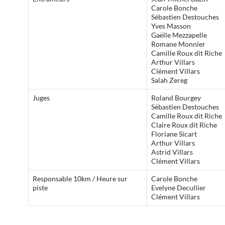
Carole Bonche
Sébastien Destouches
Yves Masson
Gaëlle Mezzapelle
Romane Monnier
Camille Roux dit Riche
Arthur Villars
Clément Villars
Salah Zereg
Juges
Roland Bourgey
Sébastien Destouches
Camille Roux dit Riche
Claire Roux dit Riche
Floriane Sicart
Arthur Villars
Astrid Villars
Clément Villars
Responsable 10km / Heure sur
Carole Bonche
piste
Evelyne Decullier
Clément Villars