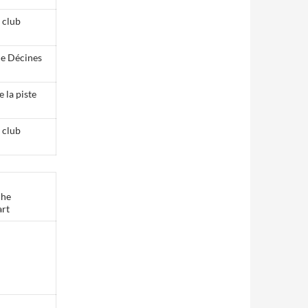
 club
de Décines
 la piste
 club
che
art