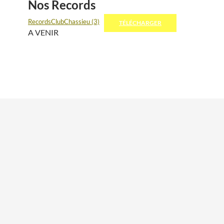
Nos Records
RecordsClubChassieu (3)
TÉLÉCHARGER
A VENIR