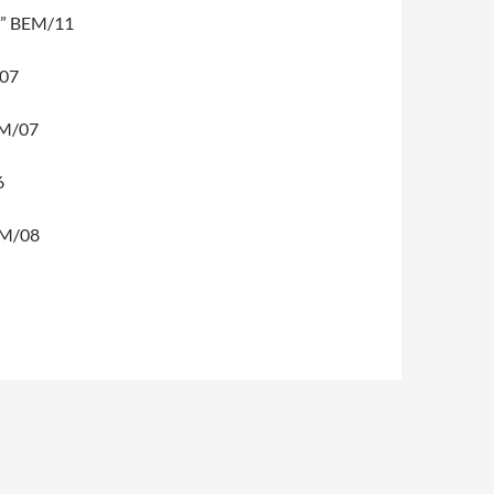
7” BEM/11
/07
AM/07
6
IM/08