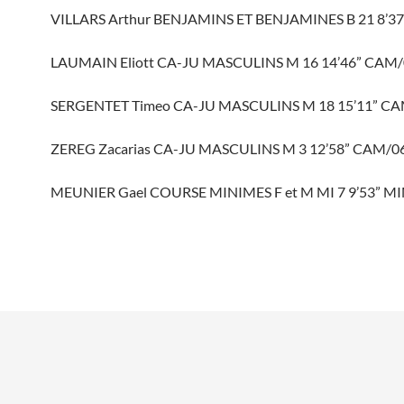
VILLARS Arthur BENJAMINS ET BENJAMINES B 21 8’3
LAUMAIN Eliott CA-JU MASCULINS M 16 14’46” CAM
SERGENTET Timeo CA-JU MASCULINS M 18 15’11” C
ZEREG Zacarias CA-JU MASCULINS M 3 12’58” CAM/0
MEUNIER Gael COURSE MINIMES F et M MI 7 9’53” M