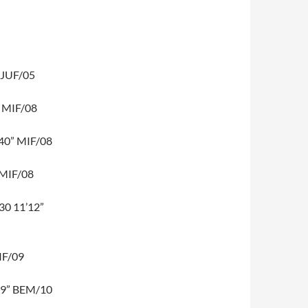
 JUF/05
 MIF/08
40” MIF/08
MIF/08
0 11’12”
IF/09
59” BEM/10